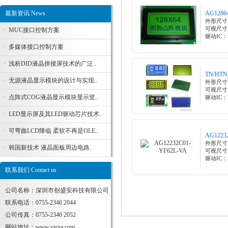
最新资讯 News
AG1286
外形尺寸：
可视尺寸：
·
MUC接口控制方案
驱动IC：S
·
多媒体接口控制方案
·
浅析DID液晶拼接屏技术的广泛..
TN/HTN
·
无源液晶显示模块的设计与实现..
外形尺寸
可视尺寸
·
点阵式COG液晶显示模块显示竖..
驱动IC：
·
LED显示屏及其LED驱动芯片技术..
·
可弯曲LCD降临 柔软不再是OLE..
AG1223
外形尺寸：
·
韩国新技术 液晶面板周边电路..
可视尺寸：
驱动IC：S
联系我们 Contact us
公司名称：深圳市创盛安科技有限公司
联系电话：0755-2346 2044
公司传真：0755-2346 2052
网站地址：
www.szcsa.com