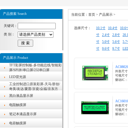
产品搜索 Search
当前位置：
首页
>
产品展示
>
关键词：
选择尺寸：
10.1寸
10.4寸
10.6
类 别：
寸
2.4寸
2.8寸
20
寸
5.0寸
5.6寸
5.
寸
9.6寸
9.7寸
L
产品展示 Product
TFT彩屏控制板-多功能总线/智能彩
AC0802
屏/SPI并/串口屏/232串口屏
外形尺寸：
可视尺寸：
LED背光源
驱动IC：S
工业控制进口原装彩屏-天马/群创/
奇美/友达/夏普/京瓷/众福/京东方
黑白液晶显示屏
AC1601
电阻触摸屏
外形尺寸：
可视尺寸：6
笔记本液晶显示屏
驱动IC：A
电容触摸屏