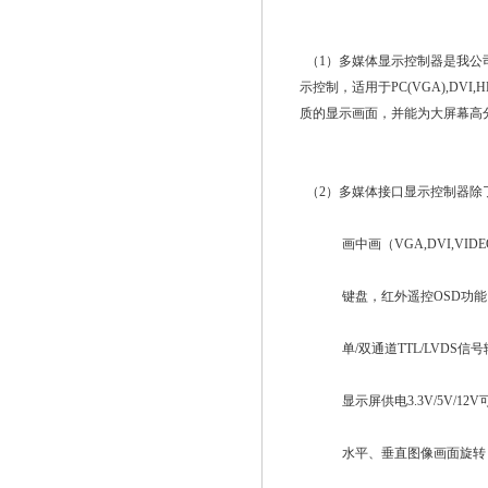
（1）多媒体显示控制器是我公
示控制，适用于PC(VGA),DV
质的显示画面，并能为大屏幕高
（2）多媒体接口显示控制器除
画中画（VGA,DVI,VIDE
键盘，红外遥控OSD功能
单/双通道TTL/LVDS信号
显示屏供电3.3V/5V/12V
水平、垂直图像画面旋转