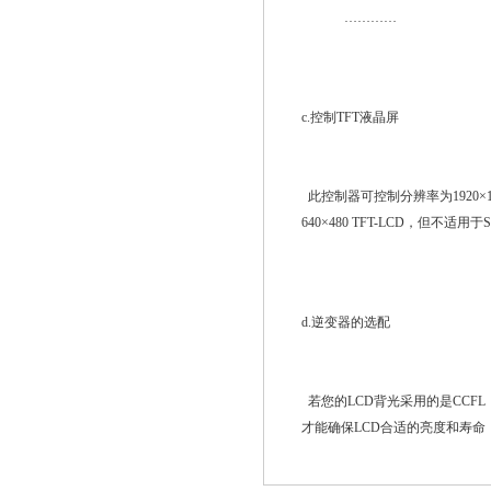
…………
c.控制TFT液晶屏
此控制器可控制分辨率为1920×1080,160
640×480 TFT-LCD，但不适用于
d.逆变器的选配
若您的LCD背光采用的是CCF
才能确保LCD合适的亮度和寿命