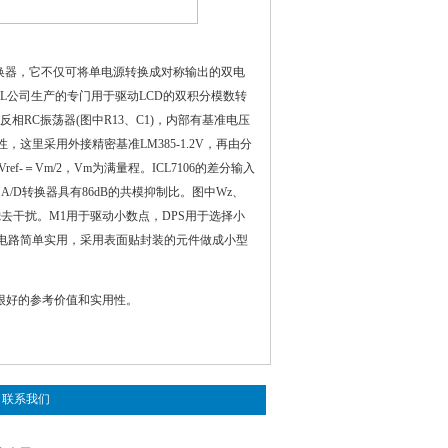
源变换器，它不仅可将单电源转换成对称输出的双电
RSIL公司生产的专门用于驱动LCD的双积分模数转
RC振荡器(图中R13、C1)，内部有基准电压
这里采用外接精密基准LM385-1.2V，再由分
ef-＝Vm/2，Vm为满量程。ICL7106的差分输入
，A/D转换器具有86dB的共模抑制比。图中Wz、
滤去干扰。M1用于驱动小数点，DPS用于选择小
整个电路简单实用，采用表面贴封装的元件做成小型
很好的参考价值和实用性。
联系我们