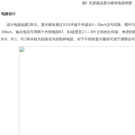
图1 无源液晶显示模块电路框图
电路设计
设计电路如图2所示。显示模块通过JLOOP端子串接在4～20mA信号回路。图中
100mA。输出电压可用两个外部电阻R3、R4设置至2.5～30V之间的任何值，考虑到模
R10、R11、R12串并联为回路信号的取样电阻，对于不同的显示量程可便于调整信