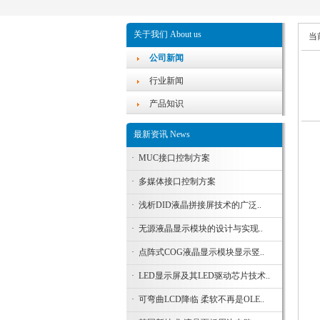
关于我们 About us
当
公司新闻
行业新闻
产品知识
最新资讯 News
·
MUC接口控制方案
·
多媒体接口控制方案
·
浅析DID液晶拼接屏技术的广泛..
·
无源液晶显示模块的设计与实现..
·
点阵式COG液晶显示模块显示竖..
·
LED显示屏及其LED驱动芯片技术..
·
可弯曲LCD降临 柔软不再是OLE..