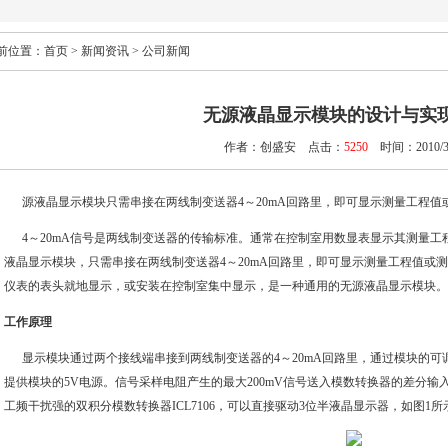
前位置：
首页
>
新闻资讯
>
公司新闻
无源液晶显示模块的设计与实现
作者：
创盛安
点击：
5250
时间：2010/3/
源
液晶显示模块
只需串接在两线制变送器4～20mA回路里，即可显示测量工程
4～20mA信号是两线制变送器的传输标准。通常在控制室用数显表显示其测量工
液晶显示模块，只需串接在两线制变送器4～20mA回路里，即可显示测量工程值或
仪表的表头就地显示，或安装在控制室集中显示，是一种通用的无源液晶显示模块。
工作原理
显示模块通过两个接线端串接到两线制变送器的4～20mA回路里，通过模块的可调
提供模块的5V电源。信号采样电阻产生的最大200mV信号送入模数转换器的差分
工频干扰强的双积分模数转换器ICL7106，可以直接驱动3位半液晶显示器，如图1所