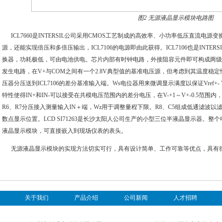
图2 无源液晶显示模块电路图
ICL7660是INTERSIL公司采用CMOS工艺制成的高效率、小功率低压直流电
源，还能实现倍压和多倍压输出，ICL7106的电源即由此获得。ICL7106也是INTE
换器，功耗极低，可由电池供电。芯片内部有时钟电路，外接阻容元件即可构成两级反相
发生电路，在V+与COM之间有一个2.8V典型值的基准电压源，但考虑到其温度稳定性，
压器分压送到ICL7106的差分基准输入端。Ws电位器用来微调显示满度以保证Vref+- Vr
特性使得IN+和IN-可以接受在共模电压范围内的差分电压，在V-+1～V+-0.5范围内
R6、R7分压接入测量输入IN＋端，Wz用于调整量程下限。R8、C5组成低通滤波以
数点显示位置。LCD SI71263是长沙太阳人公司生产的小型三位半液晶显示器。
液晶显示模块，可直接嵌入到现场仪表的表头。
无源液
晶显示模块
的实现方法切实可行，具有设计简单、工作可靠等优点，具有
关于我们
产品介绍
公司新闻
人才招聘